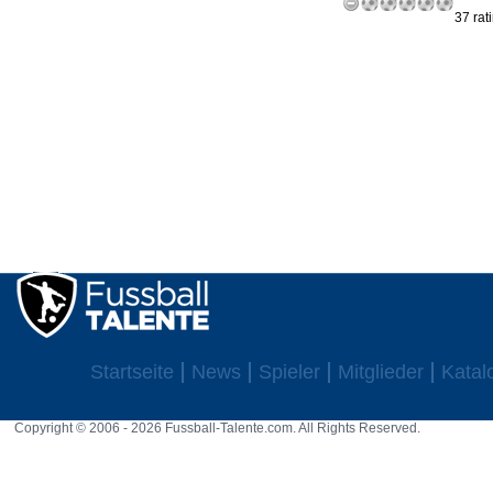
37 rat
Startseite
News
Spieler
Mitglieder
Katal
Copyright © 2006 - 2026 Fussball-Talente.com. All Rights Reserved.