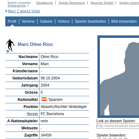
Spieler ansehen
Detailsuche
Spieler Bewertung
Neueste Spieler
Spieler vorsc
Spielerarchiv
Marc Cabeza Vidal
Profil
Vereine
Galerie
Videos
Spieler bearbeiten
Bild einsenden
Marc Olmo Rico
Nachname
Olmo Rico
Vorname
Marc
Künstlername
-
Geburtsdatum
06.10.2004
Jahrgang
2004
Grösse
0
Nationalität
Spanien
Position
Abwehr,Rechter Verteidiger
Verein
FC Barcelona
A-Nationalspieler
nein
Link zu diesem Spieler:
Webseite
-
Zugriffe
34459
Spieler bewerten: