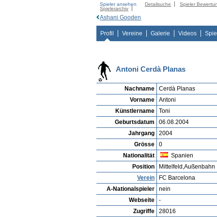
Spieler ansehen
Detailsuche
Spieler Bewertu
Spielerarchiv
Ashani Gooden
Profil
Vereine
Galerie
Videos
Spie
Antoni Cerdà Planas
Nachname
Cerdà Planas
Vorname
Antoni
Künstlername
Toni
Geburtsdatum
06.08.2004
Jahrgang
2004
Grösse
0
Nationalität
Spanien
Position
Mittelfeld,Außenbahn
Verein
FC Barcelona
A-Nationalspieler
nein
Webseite
-
Zugriffe
28016