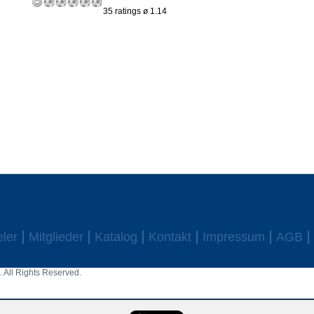
35 ratings ø 1.14
eler
Mitglieder
Katalog
Kontakt
Impressum
AGB
 All Rights Reserved.
aw