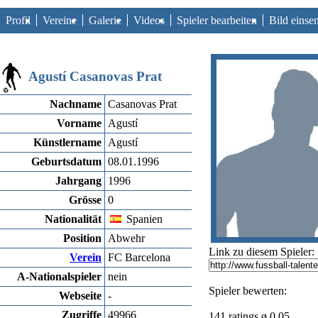
Profil
Vereine
Galerie
Videos
Spieler bearbeiten
Bild einse
Agustí Casanovas Prat
Nachname
Casanovas Prat
Vorname
Agustí
Künstlername
Agustí
Geburtsdatum
08.01.1996
Jahrgang
1996
Grösse
0
Nationalität
Spanien
Position
Abwehr
Link zu diesem Spieler:
Verein
FC Barcelona
A-Nationalspieler
nein
Spieler bewerten:
Webseite
-
Zugriffe
49966
141 ratings ø 0.05