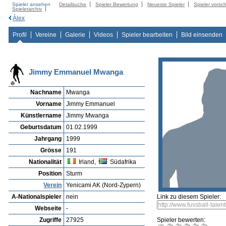
Spieler ansehen
Detailsuche
Spieler Bewertung
Neueste Spieler
Spieler vorsc
Spielerarchiv
Àlex
Profil
Vereine
Galerie
Videos
Spieler bearbeiten
Bild einsenden
Jimmy Emmanuel Mwanga
Nachname
Mwanga
Vorname
Jimmy Emmanuel
Künstlername
Jimmy Mwanga
Geburtsdatum
01.02.1999
Jahrgang
1999
Grösse
191
Nationalität
Irland,
Südafrika
Position
Sturm
Verein
Yenicami AK (Nord-Zypern)
A-Nationalspieler
nein
Link zu diesem Spieler:
Webseite
-
Zugriffe
27925
Spieler bewerten: