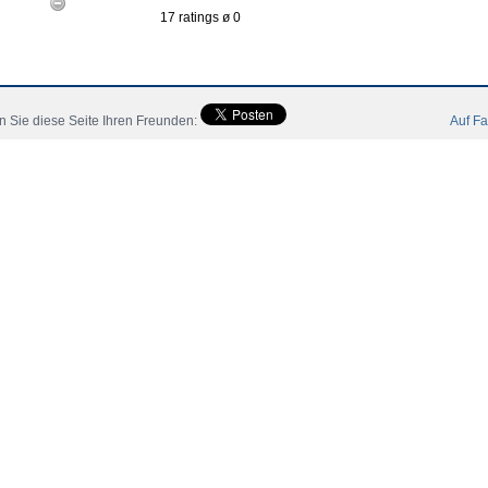
17 ratings ø 0
 Sie diese Seite Ihren Freunden:
Auf Fa
eler
Mitglieder
Katalog
Kontakt
Impressum
AGB
 All Rights Reserved.