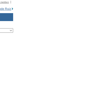
r melden
nde Ruiz