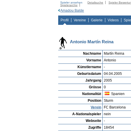
Spieler ansehen
Detailsuche
Spieler Bewertu
Spielerarchiv
Amadou Balde
Profil
Vereine
Galerie
Videos
Spie
Antonio Martín Reina
Nachname
Martín Reina
Vorname
Antonio
Künstlername
-
Geburtsdatum
04.04.2005
Jahrgang
2005
Grösse
0
Nationalität
Spanien
Position
Sturm
Verein
FC Barcelona
A-Nationalspieler
nein
Webseite
-
Zugriffe
18454