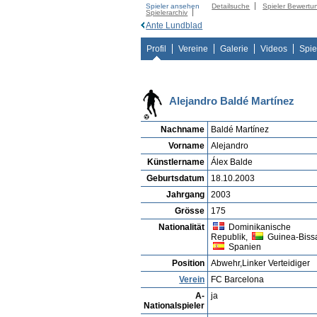
Spieler ansehen
Detailsuche
Spieler Bewertu
Spielerarchiv
Ante Lundblad
Profil
Vereine
Galerie
Videos
Spie
Alejandro Baldé Martínez
Nachname
Baldé Martínez
Vorname
Alejandro
Künstlername
Álex Balde
Geburtsdatum
18.10.2003
Jahrgang
2003
Grösse
175
Nationalität
Dominikanische
Republik,
Guinea-Biss
Spanien
Position
Abwehr,Linker Verteidiger
Verein
FC Barcelona
A-
ja
Nationalspieler