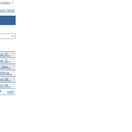
r melden
nós Olivé
er 27...
er 11...
Aleja...
028 be...
er 09...
er 04...
mehr