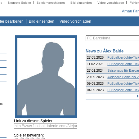
ng
Neueste Spieler
Spieler vorschlagen
Bild einsenden
Video vorschlagen
Fehle
Arnau Far
ler bearbeiten
Bild einsenden
Video vorschlagen
News zu Álex Balde
27.03.2026
Fußballgerüchte-Tick
11.02.2025
Fußballgerüchte-Tick
27.01.2024
Saisonaus für Barcas 
20.09.2023
Alejandro Balde bis 2
09.09.2023
Fußballgerüchte-Tick
04.09.2023
Fußballgerüchte-Tick
au,
Link zu diesem Spieler:
Spieler bewerten: