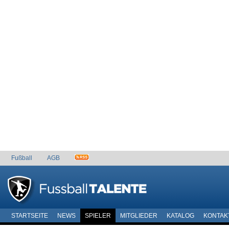
Fußball
AGB
STARTSEITE
NEWS
SPIELER
MITGLIEDER
KATALOG
KONTAK