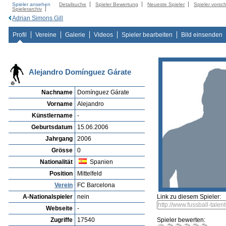
Spieler ansehen
Detailsuche
Spieler Bewertung
Neueste Spieler
Spieler vorsc
Spielerarchiv
Adrian Simons Gill
Profil
Vereine
Galerie
Videos
Spieler bearbeiten
Bild einsenden
Alejandro Domínguez Gárate
Nachname
Domínguez Gárate
Vorname
Alejandro
Künstlername
-
Geburtsdatum
15.06.2006
Jahrgang
2006
Grösse
0
Nationalität
Spanien
Position
Mittelfeld
Verein
FC Barcelona
A-Nationalspieler
nein
Link zu diesem Spieler:
Webseite
-
Zugriffe
17540
Spieler bewerten: