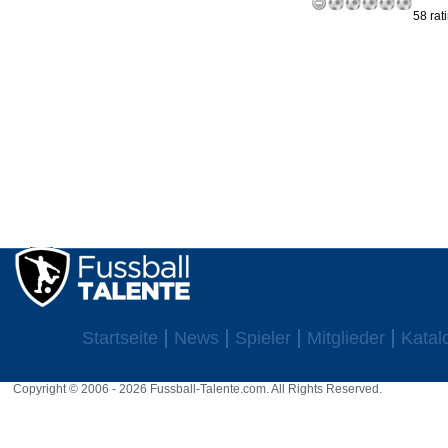
58 rat
Startseite
News
Spieler
Mitglieder
Katal
Copyright © 2006 - 2026 Fussball-Talente.com. All Rights Reserved.