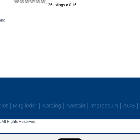
126 ratings ø 0.16
end.
eler
Mitglieder
Katalog
Kontakt
Impressum
AGB
 All Rights Reserved.
aw