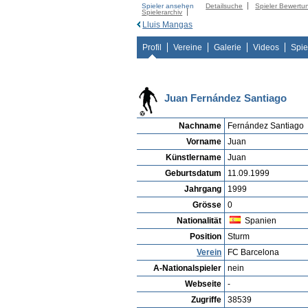
Spieler ansehen
Detailsuche
Spieler Bewertu
Spielerarchiv
Lluis Mangas
Profil
Vereine
Galerie
Videos
Spie
Juan Fernández Santiago
Nachname
Fernández Santiago
Vorname
Juan
Künstlername
Juan
Geburtsdatum
11.09.1999
Jahrgang
1999
Grösse
0
Nationalität
Spanien
Position
Sturm
Verein
FC Barcelona
A-Nationalspieler
nein
Webseite
-
Zugriffe
38539