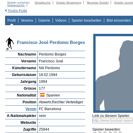
Spieler ansehen
Detailsuche
Spieler Bewertung
Neueste Spieler
Spieler vorsc
Spielerarchiv
Youba Koita
Profil
Vereine
Galerie
Videos
Spieler bearbeiten
Bild einsenden
Francisco José Perdomo Borges
Nachname
Perdomo Borges
Vorname
Francisco José
Künstlername
Nili Perdomo
Geburtsdatum
18.02.1994
Jahrgang
1994
Grösse
177
Nationalität
Spanien
Position
Abwehr,Rechter Verteidiger
Verein
FC Barcelona
A-Nationalspieler
nein
Link zu diesem Spieler:
Webseite
-
Zugriffe
25944
Spieler bewerten: