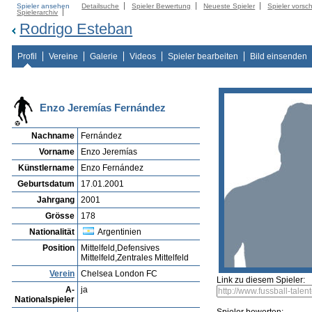
Spieler ansehen
Detailsuche
Spieler Bewertung
Neueste Spieler
Spieler vorsc
Spielerarchiv
Rodrigo Esteban
Profil
Vereine
Galerie
Videos
Spieler bearbeiten
Bild einsenden
Enzo Jeremías Fernández
Nachname
Fernández
Vorname
Enzo Jeremías
Künstlername
Enzo Fernández
Geburtsdatum
17.01.2001
Jahrgang
2001
Grösse
178
Nationalität
Argentinien
Position
Mittelfeld,Defensives
Mittelfeld,Zentrales Mittelfeld
Verein
Chelsea London FC
Link zu diesem Spieler:
A-
ja
Nationalspieler