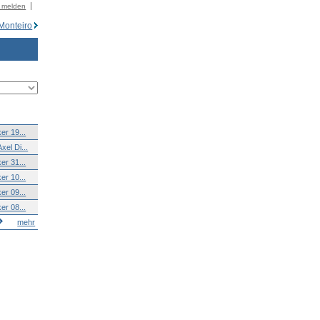
r melden
Monteiro
er 19...
xel Di...
er 31...
er 10...
er 09...
er 08...
mehr