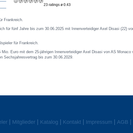
23 ratings ø 0.43
ür Frankreich.
h für fünf Jahre bis zum 30.06.2025 mit Innenverteidiger Axel Disasi (22) v
lspieler für Frankreich.
5 Mio. Euro mit dem 25-jährigen Innenverteidiger Axel Disasi von AS Monaco v
nen Sechsjahresvertrag bis zum 30.06.2029.
eler
Mitglieder
Katalog
Kontakt
Impressum
AGB