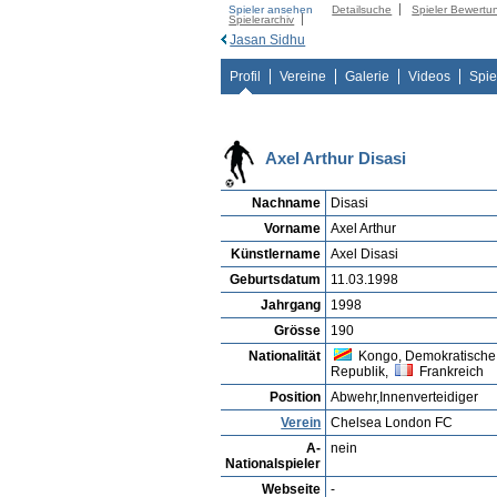
Spieler ansehen
Detailsuche
Spieler Bewertu
Spielerarchiv
Jasan Sidhu
Profil
Vereine
Galerie
Videos
Spie
Axel Arthur Disasi
Nachname
Disasi
Vorname
Axel Arthur
Künstlername
Axel Disasi
Geburtsdatum
11.03.1998
Jahrgang
1998
Grösse
190
Nationalität
Kongo, Demokratische
Republik,
Frankreich
Position
Abwehr,Innenverteidiger
Verein
Chelsea London FC
A-
nein
Nationalspieler
Webseite
-