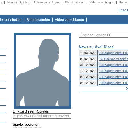
ng
Neueste Spieler
Spieler vorschlagen
Bild einsenden
Video vorschlagen
Fehle
Enzo 
ler bearbeiten
Bild einsenden
Video vorschlagen
News zu Axel Disasi
19.03.2026
Fußballgerüchte-Tick
03.02.2026
FC Chelsea verleiht A
31.12.2025
Fußballgerüchte-Tick
10.12.2025
Fußballgerüchte-Tick
09.12.2025
Fußballgerüchte-Tick
08.12.2025
Fußballgerüchte-Tick
Link zu diesem Spieler:
Spieler bewerten: