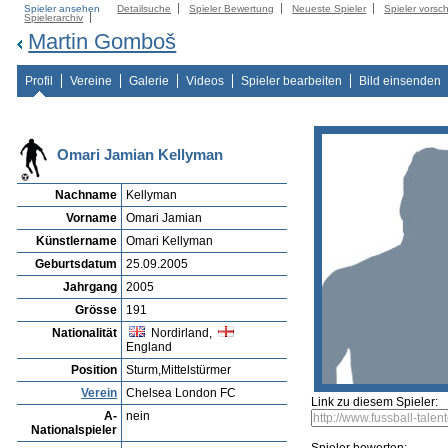
Spieler ansehen
Detailsuche
Spieler Bewertung
Neueste Spieler
Spieler vorsc
Spielerarchiv
Martin Gomboš
Profil
Vereine
Galerie
Videos
Spieler bearbeiten
Bild einsenden
Omari Jamian Kellyman
Nachname
Kellyman
Vorname
Omari Jamian
Künstlername
Omari Kellyman
Geburtsdatum
25.09.2005
Jahrgang
2005
Grösse
191
Nationalität
Nordirland,
England
Position
Sturm,Mittelstürmer
Verein
Chelsea London FC
Link zu diesem Spieler:
A-
nein
Nationalspieler