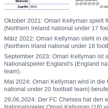
Spieler bewerten:
Webseite
-
Zugriffe
9902
15 rat
Oktober 2021: Omari Kellyman spielt fü
(Northern Ireland national under 17 foo
März 2022: Omari Kellyman steht in de
(Northern Irland national under 18 foot
September 2023: Omari Kellyman ist a
Nationalspieler England's (England nat
team).
Mai 2024: Omari Kellyman wird in die
national under 20 football team) beruf
29.06.2024: Der FC Chelsea hat den 
Nationalspieler Omari Kellyman (18) vo