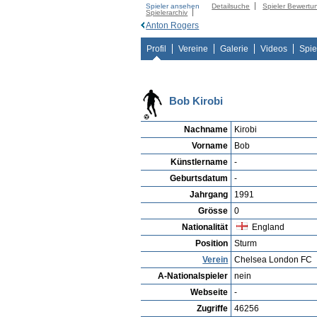
Spieler ansehen
Detailsuche
Spieler Bewertu
Spielerarchiv
Anton Rogers
Profil
Vereine
Galerie
Videos
Spie
Bob Kirobi
Nachname
Kirobi
Vorname
Bob
Künstlername
-
Geburtsdatum
-
Jahrgang
1991
Grösse
0
Nationalität
England
Position
Sturm
Verein
Chelsea London FC
A-Nationalspieler
nein
Webseite
-
Zugriffe
46256