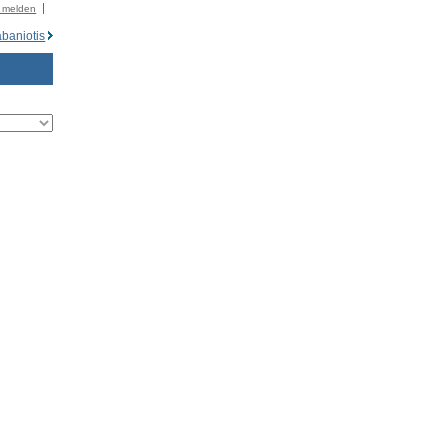
r melden
baniotis