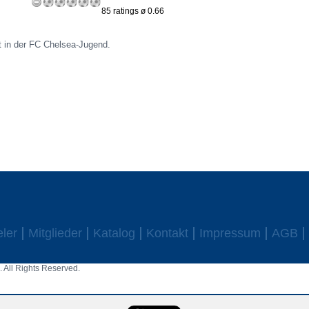
85 ratings ø 0.66
t in der FC Chelsea-Jugend.
eler
Mitglieder
Katalog
Kontakt
Impressum
AGB
 All Rights Reserved.
aw