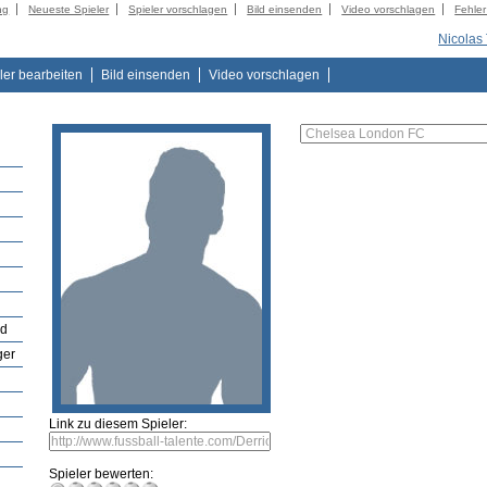
ng
Neueste Spieler
Spieler vorschlagen
Bild einsenden
Video vorschlagen
Fehle
Nicolas
ler bearbeiten
Bild einsenden
Video vorschlagen
nd
ger
Link zu diesem Spieler:
Spieler bewerten: