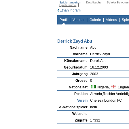
Spieler ansehen
Detailsuche
Spieler Bewertu
Spielerarchiv
Ethan Ingram
Profil
Vereine
Galerie
Videos
Spie
Derrick Zayd Abu
Nachname
Abu
Vorname
Derrick Zayd
Künstlername
Derek Abu
Geburtsdatum
18.12.2003
Jahrgang
2003
Grösse
0
Nationalität
Nigeria,
Engla
Position
Abwehr,Rechter Verteidi
Verein
Chelsea London FC
A-Nationalspieler
nein
Webseite
-
Zugriffe
17332