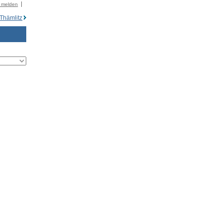
r melden
 Thämlitz