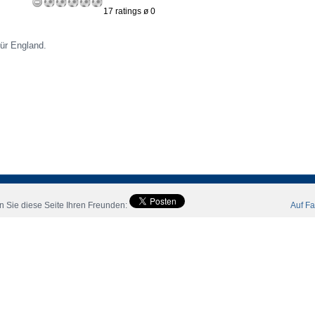
17 ratings ø 0
für England.
 Sie diese Seite Ihren Freunden:
Auf Fa
eler
Mitglieder
Katalog
Kontakt
Impressum
AGB
 All Rights Reserved.