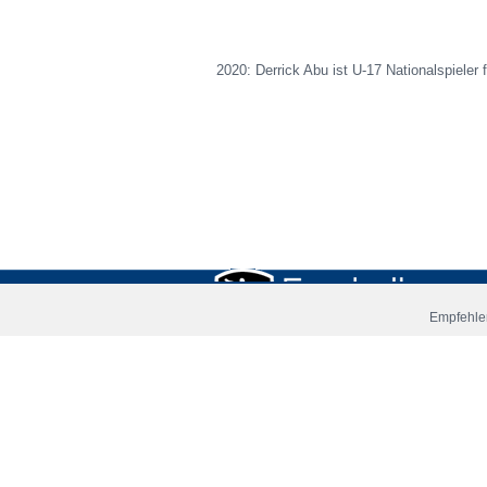
2020: Derrick Abu ist U-17 Nationalspieler 
Empfehlen
Startseite
News
Spi
Copyright © 2006 - 2026 Fussball-Talente.com.