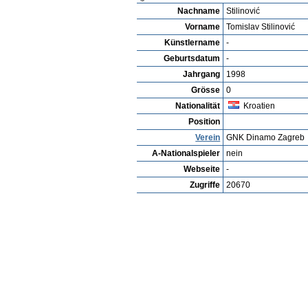
Spieler ansehen
Detailsuche
Spieler Bewertu
Spielerarchiv
Ryder Bell
Profil
Vereine
Galerie
Videos
Spie
Tomislav Stilinović Stilinović
Nachname
Stilinović
Vorname
Tomislav Stilinović
Künstlername
-
Geburtsdatum
-
Jahrgang
1998
Grösse
0
Nationalität
Kroatien
Position
Verein
GNK Dinamo Zagreb
A-Nationalspieler
nein
Webseite
-
Zugriffe
20670