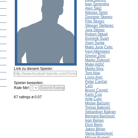
ng
Neueste Spieler
Spieler vorschlagen
Bild einsenden
Video vorschlagen
Fehle
Bru
ler bearbeiten
Bild einsenden
Video vorschlagen
Link zu diesem Spieler:
Spieler bewerten: