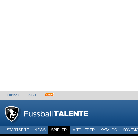
Fußball
AGB
STARTSEITE
NEWS
SPIELER
MITGLIEDER
KATALOG
KONTAK