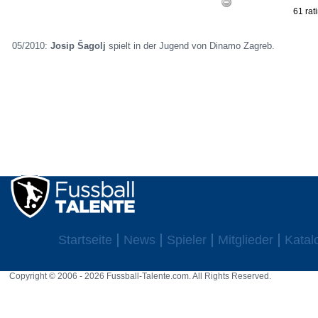
61 rat
05/2010:
Josip Šagolj
spielt in der Jugend von Dinamo Zagreb.
Startseite
News
Spieler
Mitglieder
Katal
Copyright © 2006 - 2026 Fussball-Talente.com. All Rights Reserved.