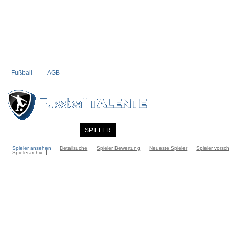
Fußball
AGB
STARTSEITE
NEWS
SPIELER
MITGLIEDER
KATALOG
KONTAK
Spieler ansehen
Detailsuche
Spieler Bewertung
Neueste Spieler
Spieler vorsc
Spielerarchiv
Kristijan Čabrajić
Profil
Vereine
Galerie
Videos
Spieler bearbeiten
Bild einsenden
Lovro Gubijan