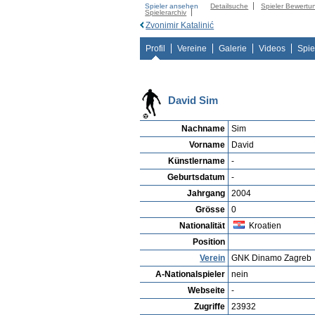
Spieler ansehen
Detailsuche
Spieler Bewertu
Spielerarchiv
Zvonimir Katalinić
Profil
Vereine
Galerie
Videos
Spie
David Sim
Nachname
Sim
Vorname
David
Künstlername
-
Geburtsdatum
-
Jahrgang
2004
Grösse
0
Nationalität
Kroatien
Position
Verein
GNK Dinamo Zagreb
A-Nationalspieler
nein
Webseite
-
Zugriffe
23932