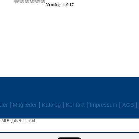
30 ratings ø 0.17
eler
Mitglieder
Katalog
Kontakt
Impressum
AGB
 All Rights Reserved.
aw