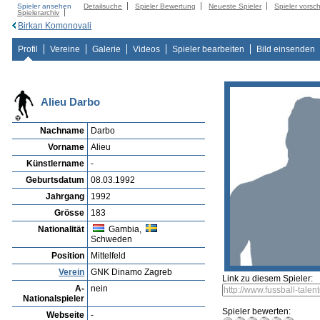
Spieler ansehen
Detailsuche
Spieler Bewertung
Neueste Spieler
Spieler vorsc
Spielerarchiv
Birkan Komonovali
Profil
Vereine
Galerie
Videos
Spieler bearbeiten
Bild einsenden
Alieu Darbo
Nachname
Darbo
Vorname
Alieu
Künstlername
-
Geburtsdatum
08.03.1992
Jahrgang
1992
Grösse
183
Nationalität
Gambia,
Schweden
Position
Mittelfeld
Verein
GNK Dinamo Zagreb
Link zu diesem Spieler:
A-
nein
Nationalspieler
Spieler bewerten:
Webseite
-