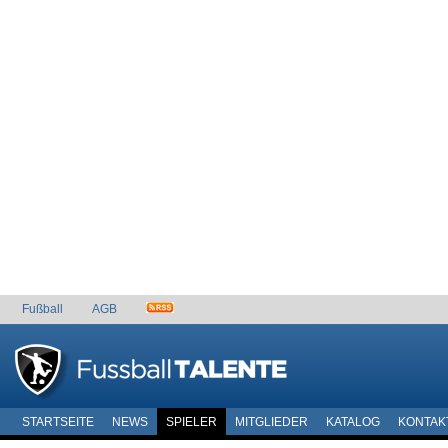
Fußball
AGB
STARTSEITE
NEWS
SPIELER
MITGLIEDER
KATALOG
KONTAK