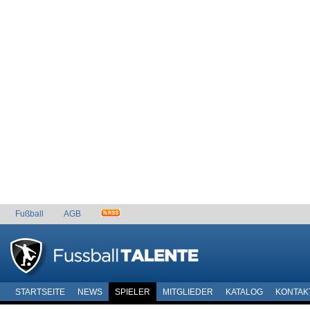
Fußball
AGB
STARTSEITE
NEWS
SPIELER
MITGLIEDER
KATALOG
KONTAK