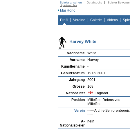
Spieler ansehen
Detailsuche
Spieler Bewertu
Spielerarchiv
Maj Rorič
Profil
Vereine
Galerie
Videos
Spie
Harvey White
Nachname
White
Vorname
Harvey
Künstlername
-
Geburtsdatum
19.09.2001
Jahrgang
2001
Grösse
168
Nationalität
England
Position
Mittelfeld,Defensives
Mittelfeld
Verein
------Archiv-Seniorenbereic
-----
A-
nein
Nationalspieler