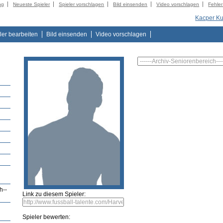
ng
Neueste Spieler
Spieler vorschlagen
Bild einsenden
Video vorschlagen
Fehle
Kacper Ku
ler bearbeiten
Bild einsenden
Video vorschlagen
h--
Link zu diesem Spieler:
Spieler bewerten: