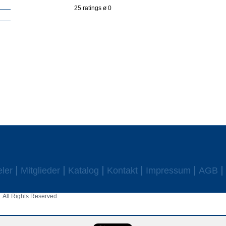
25 ratings ø 0
eler
Mitglieder
Katalog
Kontakt
Impressum
AGB
 All Rights Reserved.