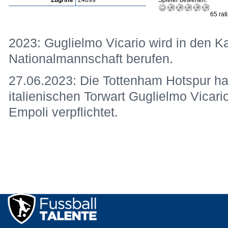
Zugriffe
24099
Spieler bewerten:
65 rat
2023: Guglielmo Vicario wird in den Ka
Nationalmannschaft berufen.
27.06.2023: Die Tottenham Hotspur ha
italienischen Torwart Guglielmo Vicar
Empoli verpflichtet.