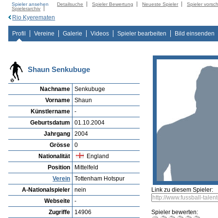
Spieler ansehen
Detailsuche
Spieler Bewertung
Neueste Spieler
Spieler vorsc
Spielerarchiv
Rio Kyerematen
Profil
Vereine
Galerie
Videos
Spieler bearbeiten
Bild einsenden
Shaun Senkubuge
Nachname
Senkubuge
Vorname
Shaun
Künstlername
-
Geburtsdatum
01.10.2004
Jahrgang
2004
Grösse
0
Nationalität
England
Position
Mittelfeld
Verein
Tottenham Hotspur
A-Nationalspieler
nein
Link zu diesem Spieler:
Webseite
-
Zugriffe
14906
Spieler bewerten: