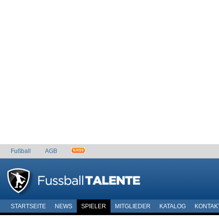
Fußball
AGB
STARTSEITE
NEWS
SPIELER
MITGLIEDER
KATALOG
KONTAK