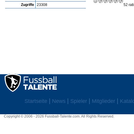
Zugriffe
23308
52 rat
Startseite
News
Spieler
Mitglieder
Katal
Copyright © 2006 - 2026 Fussball-Talente.com. All Rights Reserved.