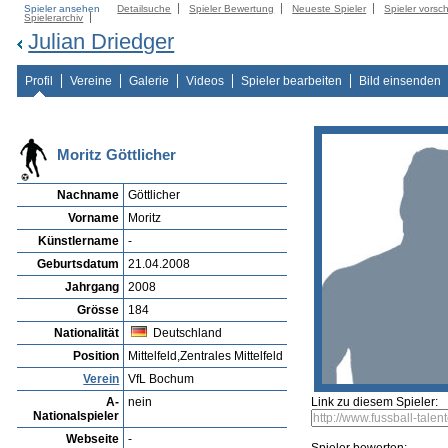
Spieler ansehen
Detailsuche
Spieler Bewertung
Neueste Spieler
Spieler vorsc
Spielerarchiv
Julian Driedger
Profil
Vereine
Galerie
Videos
Spieler bearbeiten
Bild einsenden
Moritz Göttlicher
Nachname
Göttlicher
Vorname
Moritz
Künstlername
-
Geburtsdatum
21.04.2008
Jahrgang
2008
Grösse
184
Nationalität
Deutschland
Position
Mittelfeld,Zentrales Mittelfeld
Verein
VfL Bochum
A-
nein
Link zu diesem Spieler:
Nationalspieler
Webseite
-