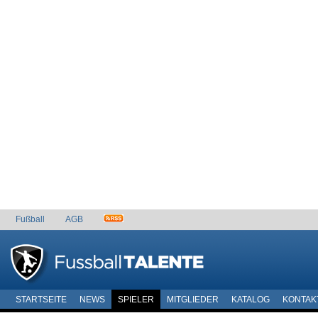
Fußball
AGB
STARTSEITE
NEWS
SPIELER
MITGLIEDER
KATALOG
KONTAK