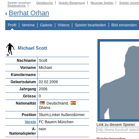
Spieler ansehen
Detailsuche
Spieler Bewertung
Neueste Spieler
Spieler vorsc
Spielerarchiv
Berhat Orhan
Profil
Vereine
Galerie
Videos
Spieler bearbeiten
Bild einsenden
Michael Scott
Nachname
Scott
Vorname
Michael
Künstlername
-
Geburtsdatum
02.02.2006
Jahrgang
2006
Grösse
0
Nationalität
Deutschland,
Ghana
Position
Sturm,Linker Außenstürmer
Verein
FC Bayern München
Link zu diesem Spieler:
A-
nein
Nationalspieler