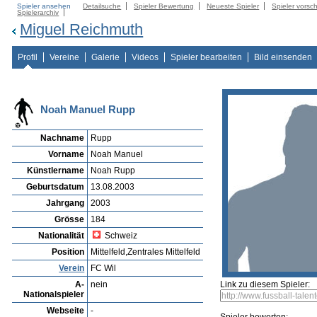
Spieler ansehen
Detailsuche
Spieler Bewertung
Neueste Spieler
Spieler vorsc
Spielerarchiv
Miguel Reichmuth
Profil
Vereine
Galerie
Videos
Spieler bearbeiten
Bild einsenden
Noah Manuel Rupp
Nachname
Rupp
Vorname
Noah Manuel
Künstlername
Noah Rupp
Geburtsdatum
13.08.2003
Jahrgang
2003
Grösse
184
Nationalität
Schweiz
Position
Mittelfeld,Zentrales Mittelfeld
Verein
FC Wil
A-
nein
Link zu diesem Spieler:
Nationalspieler
Webseite
-