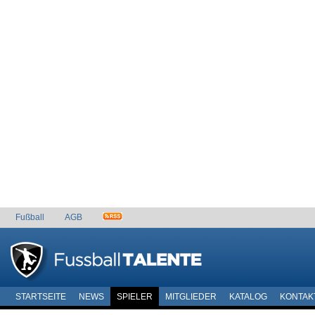
Fußball
AGB
STARTSEITE
NEWS
SPIELER
MITGLIEDER
KATALOG
KONTAK