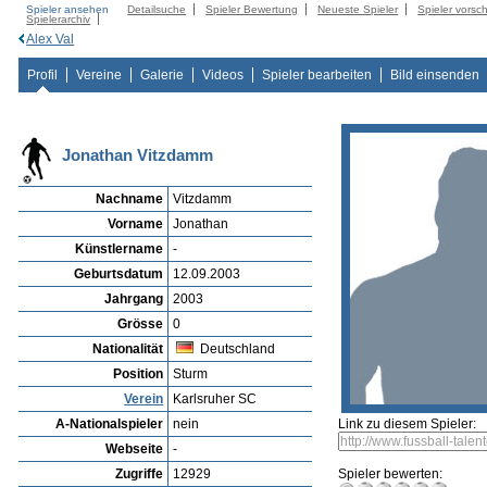
Spieler ansehen
Detailsuche
Spieler Bewertung
Neueste Spieler
Spieler vorsc
Spielerarchiv
Alex Val
Profil
Vereine
Galerie
Videos
Spieler bearbeiten
Bild einsenden
Jonathan Vitzdamm
Nachname
Vitzdamm
Vorname
Jonathan
Künstlername
-
Geburtsdatum
12.09.2003
Jahrgang
2003
Grösse
0
Nationalität
Deutschland
Position
Sturm
Verein
Karlsruher SC
A-Nationalspieler
nein
Link zu diesem Spieler:
Webseite
-
Zugriffe
12929
Spieler bewerten: