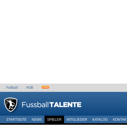
Fußball
AGB
STARTSEITE
NEWS
SPIELER
MITGLIEDER
KATALOG
KONTAK