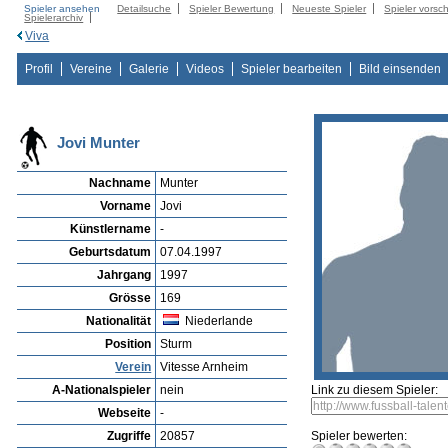
Spieler ansehen
Detailsuche
Spieler Bewertung
Neueste Spieler
Spieler vorsc
Spielerarchiv
Viva
Profil
Vereine
Galerie
Videos
Spieler bearbeiten
Bild einsenden
Jovi Munter
Nachname
Munter
Vorname
Jovi
Künstlername
-
Geburtsdatum
07.04.1997
Jahrgang
1997
Grösse
169
Nationalität
Niederlande
Position
Sturm
Verein
Vitesse Arnheim
A-Nationalspieler
nein
Link zu diesem Spieler:
Webseite
-
Zugriffe
20857
Spieler bewerten: