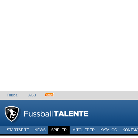
Fußball
AGB
STARTSEITE
NEWS
SPIELER
MITGLIEDER
KATALOG
KONTAK