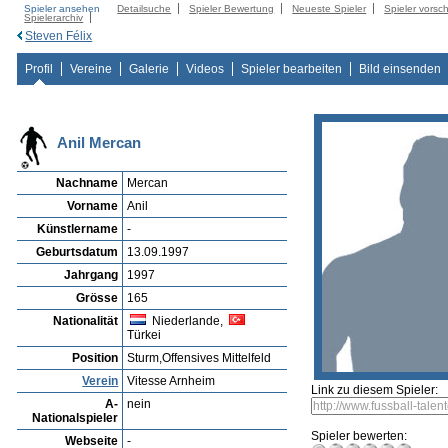
Spieler ansehen
Detailsuche
Spieler Bewertung
Neueste Spieler
Spieler vorsc
Spielerarchiv
Steven Félix
Profil
Vereine
Galerie
Videos
Spieler bearbeiten
Bild einsenden
Anil Mercan
Nachname
Mercan
Vorname
Anil
Künstlername
-
Geburtsdatum
13.09.1997
Jahrgang
1997
Grösse
165
Nationalität
Niederlande,
Türkei
Position
Sturm,Offensives Mittelfeld
Verein
Vitesse Arnheim
Link zu diesem Spieler:
A-
nein
Nationalspieler
Spieler bewerten:
Webseite
-