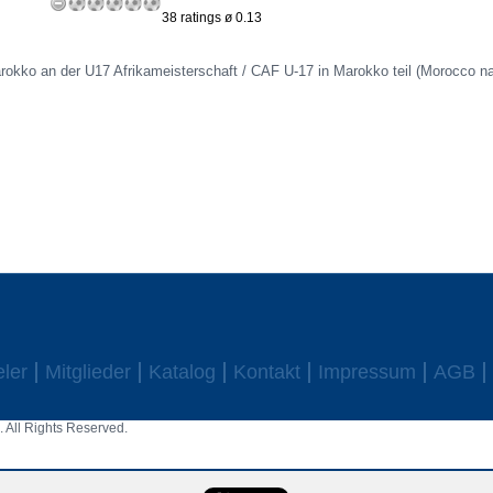
38 ratings ø 0.13
rokko an der U17 Afrikameisterschaft / CAF U-17 in Marokko teil (Morocco na
eler
Mitglieder
Katalog
Kontakt
Impressum
AGB
 All Rights Reserved.
aw