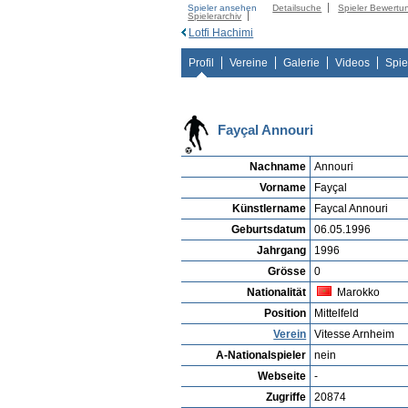
Spieler ansehen
Detailsuche
Spieler Bewertu
Spielerarchiv
Lotfi Hachimi
Profil
Vereine
Galerie
Videos
Spie
Fayçal Annouri
Nachname
Annouri
Vorname
Fayçal
Künstlername
Faycal Annouri
Geburtsdatum
06.05.1996
Jahrgang
1996
Grösse
0
Nationalität
Marokko
Position
Mittelfeld
Verein
Vitesse Arnheim
A-Nationalspieler
nein
Webseite
-
Zugriffe
20874