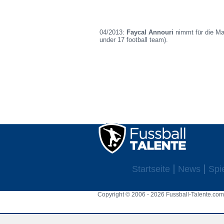
04/2013:
Faycal Annouri
nimmt für die Ma
under 17 football team).
Startseite
News
Spi
Copyright © 2006 - 2026 Fussball-Talente.com.
Cookie Consent plugin for the EU cookie l