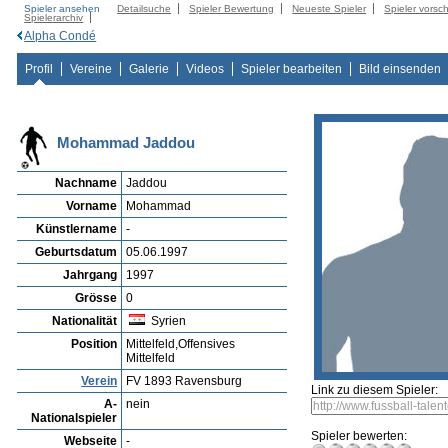
Spieler ansehen
Detailsuche
Spieler Bewertung
Neueste Spieler
Spieler vorsc
Spielerarchiv
Alpha Condé
Profil
Vereine
Galerie
Videos
Spieler bearbeiten
Bild einsenden
Mohammad Jaddou
Nachname
Jaddou
Vorname
Mohammad
Künstlername
-
Geburtsdatum
05.06.1997
Jahrgang
1997
Grösse
0
Nationalität
Syrien
Position
Mittelfeld,Offensives
Mittelfeld
Verein
FV 1893 Ravensburg
Link zu diesem Spieler:
A-
nein
Nationalspieler
Spieler bewerten:
Webseite
-