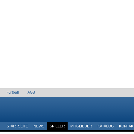
Fußball
AGB
STARTSEITE
NEWS
SPIELER
MITGLIEDER
KATALOG
KONTAK