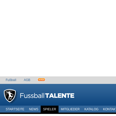
Fußball
AGB
STARTSEITE
NEWS
SPIELER
MITGLIEDER
KATALOG
KONTAK