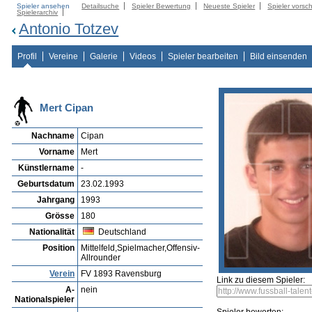
Spieler ansehen
Detailsuche
Spieler Bewertung
Neueste Spieler
Spieler vorsc
Spielerarchiv
Antonio Totzev
Profil
Vereine
Galerie
Videos
Spieler bearbeiten
Bild einsenden
Mert Cipan
Nachname
Cipan
Vorname
Mert
Künstlername
-
Geburtsdatum
23.02.1993
Jahrgang
1993
Grösse
180
Nationalität
Deutschland
Position
Mittelfeld,Spielmacher,Offensiv-
Allrounder
Verein
FV 1893 Ravensburg
Link zu diesem Spieler:
A-
nein
Nationalspieler