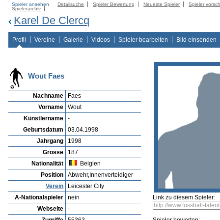
Spieler ansehen
Detailsuche
Spieler Bewertung
Neueste Spieler
Spieler vorsc
Spielerarchiv
Karel De Clercq
Profil
Vereine
Galerie
Videos
Spieler bearbeiten
Bild einsenden
Wout Faes
Nachname
Faes
Vorname
Wout
Künstlername
-
Geburtsdatum
03.04.1998
Jahrgang
1998
Grösse
187
Nationalität
Belgien
Position
Abwehr,Innenverteidiger
Verein
Leicester City
A-Nationalspieler
nein
Link zu diesem Spieler:
Webseite
-