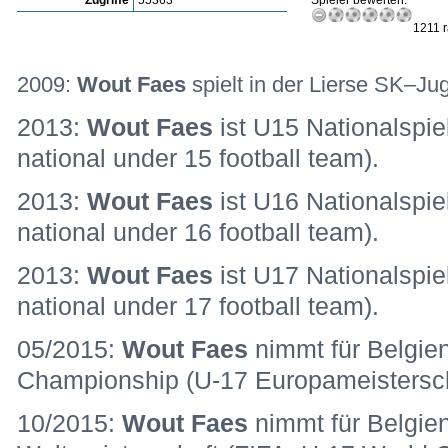
Zugriffe
55363
Spieler bewerten:
1211 r
2009:
Wout Faes
spielt in der Lierse SK–Ju
2013:
Wout Faes
ist U15 Nationalspie
national under 15 football team).
2013:
Wout Faes
ist U16 Nationalspie
national under 16 football team).
2013:
Wout Faes
ist U17 Nationalspie
national under 17 football team).
05/2015:
Wout Faes
nimmt für Belgie
Championship (U-17 Europameisterscha
10/2015:
Wout Faes
nimmt für Belgie