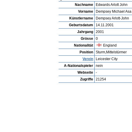
Spieler ansehen
Detailsuche
Spieler Bewertu
Spielerarchiv
Michał Orzeszyna
Profil
Vereine
Galerie
Videos
Spie
Dempsey Michael Asa Edwar
Arlott John
Nachname
Edwards Arlott John
Vorname
Dempsey Michael Asa
Künstlername
Dempsey Arlott-John
Geburtsdatum
14.11.2001
Jahrgang
2001
Grösse
0
Nationalität
England
Position
Sturm,Mittelstürmer
Verein
Leicester City
A-Nationalspieler
nein
Webseite
-
Zugriffe
21254