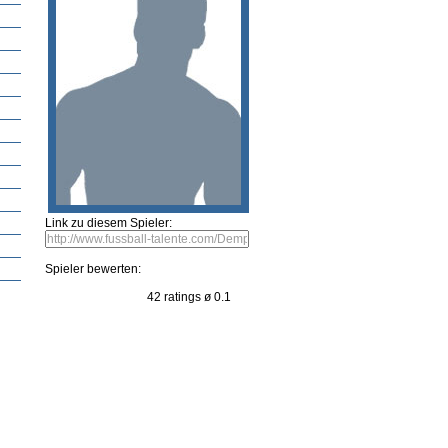
ng
Neueste Spieler
Spieler vorschlagen
Bild einsenden
Video vorschlagen
Fehle
D
ler bearbeiten
Bild einsenden
Video vorschlagen
ds
Link zu diesem Spieler:
Spieler bewerten: