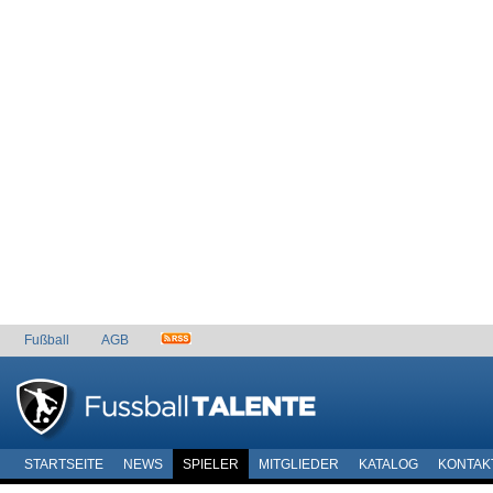
Fußball
AGB
STARTSEITE
NEWS
SPIELER
MITGLIEDER
KATALOG
KONTAK