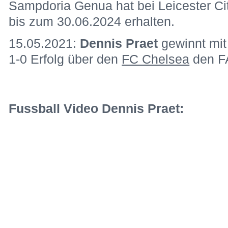
Sampdoria Genua hat bei Leicester Cit
bis zum 30.06.2024 erhalten.
15.05.2021:
Dennis Praet
gewinnt mi
1-0 Erfolg über den
FC Chelsea
den F
Fussball Video Dennis Praet: