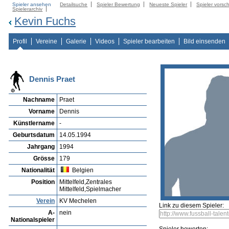
Spieler ansehen
Detailsuche
Spieler Bewertung
Neueste Spieler
Spieler vorsc
Spielerarchiv
Kevin Fuchs
Profil
Vereine
Galerie
Videos
Spieler bearbeiten
Bild einsenden
Dennis Praet
Nachname
Praet
Vorname
Dennis
Künstlername
-
Geburtsdatum
14.05.1994
Jahrgang
1994
Grösse
179
Nationalität
Belgien
Position
Mittelfeld,Zentrales
Mittelfeld,Spielmacher
Verein
KV Mechelen
Link zu diesem Spieler:
A-
nein
Nationalspieler