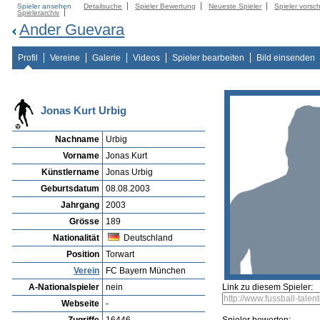
Spieler ansehen
Detailsuche
Spieler Bewertung
Neueste Spieler
Spieler vorsc
Spielerarchiv
Ander Guevara
Profil
Vereine
Galerie
Videos
Spieler bearbeiten
Bild einsenden
Jonas Kurt Urbig
Nachname
Urbig
Vorname
Jonas Kurt
Künstlername
Jonas Urbig
Geburtsdatum
08.08.2003
Jahrgang
2003
Grösse
189
Nationalität
Deutschland
Position
Torwart
Verein
FC Bayern München
A-Nationalspieler
nein
Link zu diesem Spieler:
Webseite
-