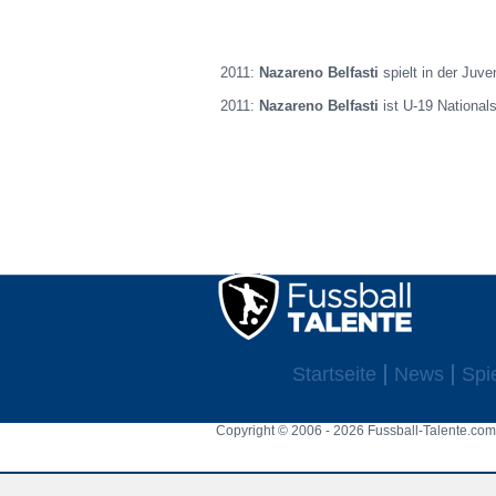
2011:
Nazareno Belfasti
spielt in der Juve
2011:
Nazareno Belfasti
ist U-19 Nationalsp
Startseite
News
Spi
Copyright © 2006 - 2026 Fussball-Talente.com.
Cookie Consent plugin for the EU cookie l