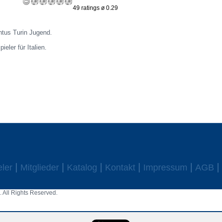
49 ratings ø 0.29
ntus Turin Jugend.
ieler für Italien.
eler
Mitglieder
Katalog
Kontakt
Impressum
AGB
 All Rights Reserved.
aw