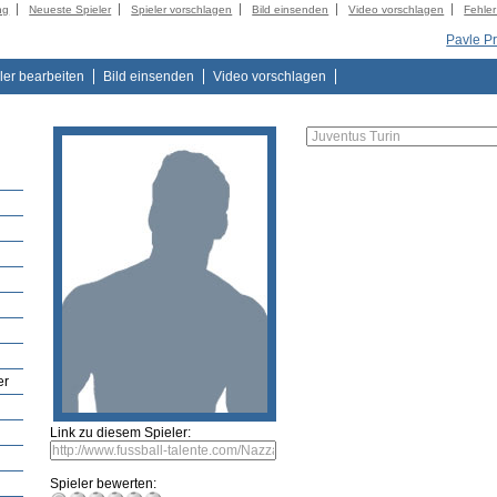
ng
Neueste Spieler
Spieler vorschlagen
Bild einsenden
Video vorschlagen
Fehle
Pavle P
ler bearbeiten
Bild einsenden
Video vorschlagen
er
Link zu diesem Spieler:
Spieler bewerten: