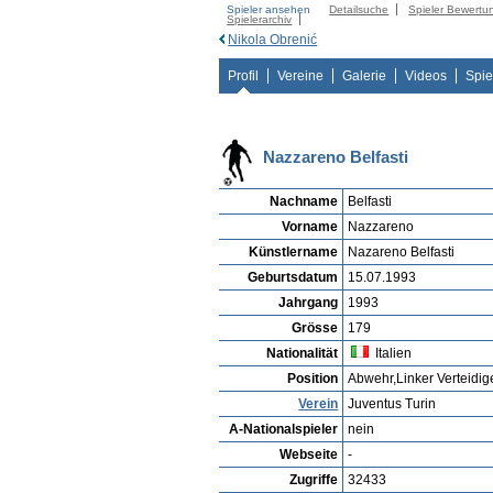
Spieler ansehen
Detailsuche
Spieler Bewertu
Spielerarchiv
Nikola Obrenić
Profil
Vereine
Galerie
Videos
Spie
Nazzareno Belfasti
Nachname
Belfasti
Vorname
Nazzareno
Künstlername
Nazareno Belfasti
Geburtsdatum
15.07.1993
Jahrgang
1993
Grösse
179
Nationalität
Italien
Position
Abwehr,Linker Verteidig
Verein
Juventus Turin
A-Nationalspieler
nein
Webseite
-
Zugriffe
32433