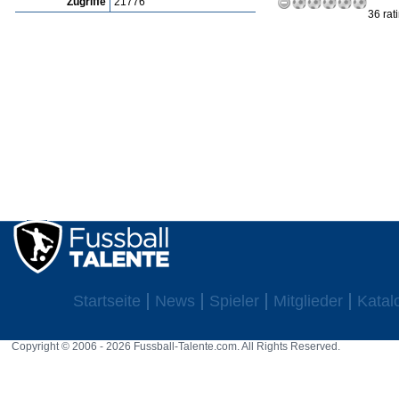
Zugriffe
21776
36 rat
Startseite
News
Spieler
Mitglieder
Katal
Copyright © 2006 - 2026 Fussball-Talente.com. All Rights Reserved.