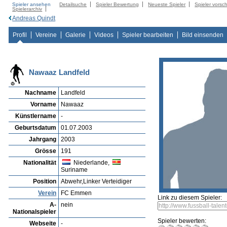
Spieler ansehen
Detailsuche
Spieler Bewertung
Neueste Spieler
Spieler vorsc
Spielerarchiv
Andreas Quindt
Profil
Vereine
Galerie
Videos
Spieler bearbeiten
Bild einsenden
Nawaaz Landfeld
Nachname
Landfeld
Vorname
Nawaaz
Künstlername
-
Geburtsdatum
01.07.2003
Jahrgang
2003
Grösse
191
Nationalität
Niederlande,
Suriname
Position
Abwehr,Linker Verteidiger
Verein
FC Emmen
Link zu diesem Spieler:
A-
nein
Nationalspieler
Spieler bewerten:
Webseite
-