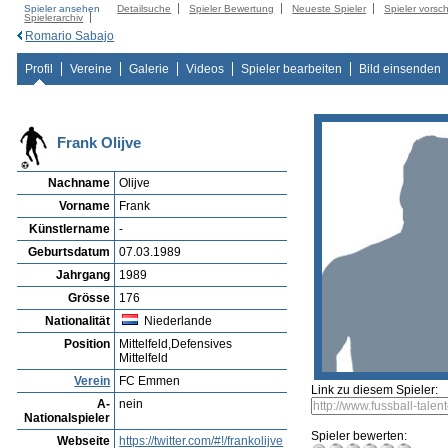
Spieler ansehen
Detailsuche
Spieler Bewertung
Neueste Spieler
Spieler vorsc
Spielerarchiv
Romario Sabajo
Profil
Vereine
Galerie
Videos
Spieler bearbeiten
Bild einsenden
Frank Olijve
Nachname
Olijve
Vorname
Frank
Künstlername
-
Geburtsdatum
07.03.1989
Jahrgang
1989
Grösse
176
Nationalität
Niederlande
Position
Mittelfeld,Defensives
Mittelfeld
Verein
FC Emmen
Link zu diesem Spieler:
A-
nein
Nationalspieler
Spieler bewerten:
Webseite
https://twitter.com/#!/frankolijve