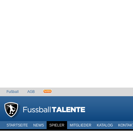
Fußball
AGB
STARTSEITE
NEWS
SPIELER
MITGLIEDER
KATALOG
KONTAK