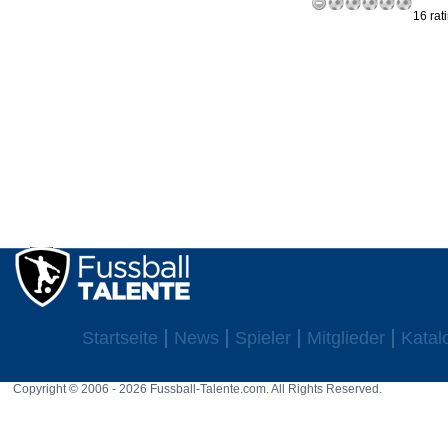
16 rat
Startseite
News
Spieler
Mitglieder
Katal
Copyright © 2006 - 2026 Fussball-Talente.com. All Rights Reserved.