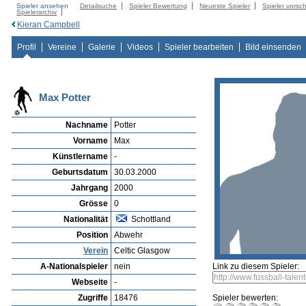
Spieler ansehen
Detailsuche
Spieler Bewertung
Neueste Spieler
Spieler vorsc
Spielerarchiv
Kieran Campbell
Profil
Vereine
Galerie
Videos
Spieler bearbeiten
Bild einsenden
Max Potter
Nachname
Potter
Vorname
Max
Künstlername
-
Geburtsdatum
30.03.2000
Jahrgang
2000
Grösse
0
Nationalität
Schottland
Position
Abwehr
Verein
Celtic Glasgow
A-Nationalspieler
nein
Link zu diesem Spieler:
Webseite
-
Zugriffe
18476
Spieler bewerten: